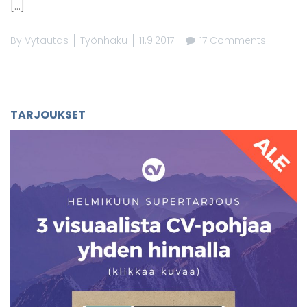
[…]
By
Vytautas
Työnhaku
11.9.2017
17 Comments
TARJOUKSET