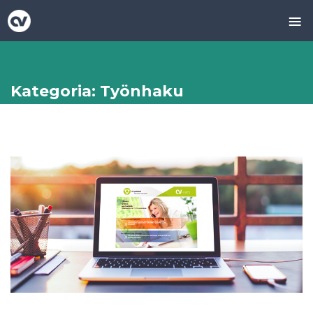
≡
Skip
to
content
Kategoria:
Työnhaku