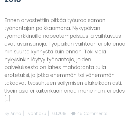
Ennen arvostettiin pitkää työuraa saman
työnantajan palkkaamana. Nykypäivän
työmarkkinoilla nopeatempoisuus ja vaihtuvuus
ovat avainsanoja. Työpaikan vaihtoon ei ole enää
niin suurta kynnystä kuin ennen. Toki vielä
nykyisinkin löytyy työnantajia, joiden
palveluksesta on lähes mahdotonta tulla
erotetuksi, ja jotka enemmän tai vähemmän
takaavat työsuhteen säilymisen eläkeikään asti.
Usein asia ei kuitenkaan enää mene näin, ei edes
[…]
By
Anna
Työnhaku
16.1.2018
45 Comments