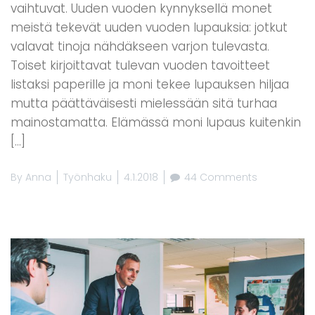
vaihtuvat. Uuden vuoden kynnyksellä monet
meistä tekevät uuden vuoden lupauksia: jotkut
valavat tinoja nähdäkseen varjon tulevasta.
Toiset kirjoittavat tulevan vuoden tavoitteet
listaksi paperille ja moni tekee lupauksen hiljaa
mutta päättäväisesti mielessään sitä turhaa
mainostamatta. Elämässä moni lupaus kuitenkin
[…]
By
Anna
Työnhaku
4.1.2018
44 Comments