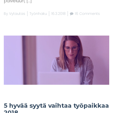
palveluun, […]
By
Vytautas
Työnhaku
16.3.2018
16 Comments
5 hyvää syytä vaihtaa työpaikkaa
2018