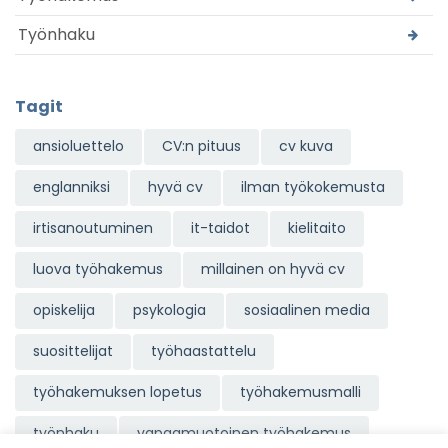
Työnhaku
Tagit
ansioluettelo
CV:n pituus
cv kuva
englanniksi
hyvä cv
ilman työkokemusta
irtisanoutuminen
it-taidot
kielitaito
luova työhakemus
millainen on hyvä cv
opiskelija
psykologia
sosiaalinen media
suosittelijat
työhaastattelu
työhakemuksen lopetus
työhakemusmalli
työnhaku
vapaamuotoinen työhakemus