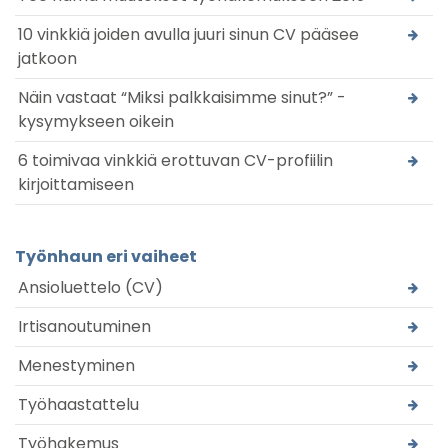
10 vinkkiä joiden avulla juuri sinun CV pääsee
jatkoon
Näin vastaat “Miksi palkkaisimme sinut?” -
kysymykseen oikein
6 toimivaa vinkkiä erottuvan CV-profiilin
kirjoittamiseen
Työnhaun eri vaiheet
Ansioluettelo (CV)
Irtisanoutuminen
Menestyminen
Työhaastattelu
Työhakemus