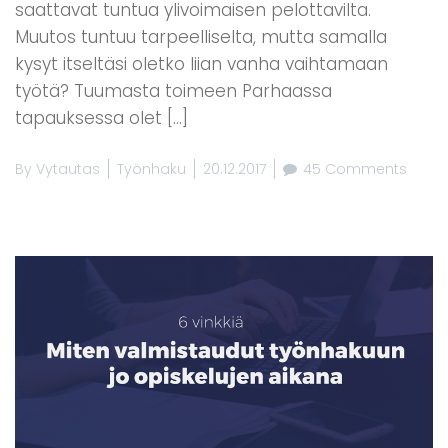
saattavat tuntua ylivoimaisen pelottavilta.
Muutos tuntuu tarpeelliselta, mutta samalla
kysyt itseltäsi oletko liian vanha vaihtamaan
työtä? Tuumasta toimeen Parhaassa
tapauksessa olet […]
By
Vytautas
Työnhaku
20.12.2017
45 Comments