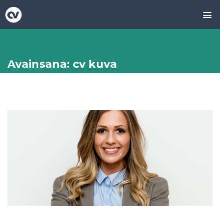
≡
Skip
to
content
Avainsana:
cv kuva