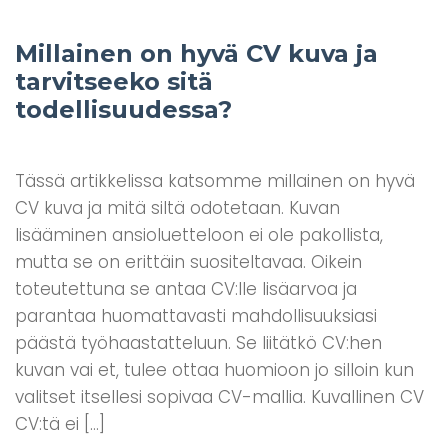
Millainen on hyvä CV kuva ja
tarvitseeko sitä
todellisuudessa?
Tässä artikkelissa katsomme millainen on hyvä
CV kuva ja mitä siltä odotetaan. Kuvan
lisääminen ansioluetteloon ei ole pakollista,
mutta se on erittäin suositeltavaa. Oikein
toteutettuna se antaa CV:lle lisäarvoa ja
parantaa huomattavasti mahdollisuuksiasi
päästä työhaastatteluun. Se liitätkö CV:hen
kuvan vai et, tulee ottaa huomioon jo silloin kun
valitset itsellesi sopivaa CV-mallia. Kuvallinen CV
CV:tä ei […]