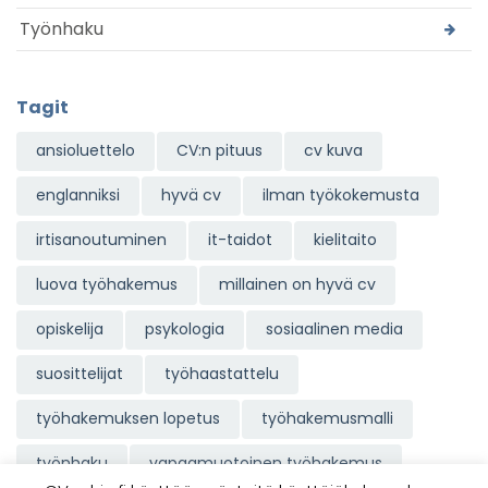
Työnhaku
Tagit
ansioluettelo
CV:n pituus
cv kuva
englanniksi
hyvä cv
ilman työkokemusta
irtisanoutuminen
it-taidot
kielitaito
luova työhakemus
millainen on hyvä cv
opiskelija
psykologia
sosiaalinen media
suosittelijat
työhaastattelu
työhakemuksen lopetus
työhakemusmalli
työnhaku
vapaamuotoinen työhakemus