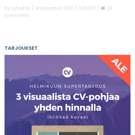
By
Vytautas
Ansioluettelo (CV)
5.10.2017
33
Comments
TARJOUKSET