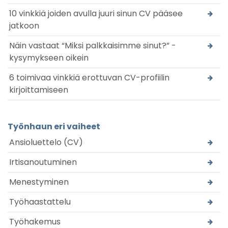
10 vinkkiä joiden avulla juuri sinun CV pääsee
jatkoon
Näin vastaat “Miksi palkkaisimme sinut?” -
kysymykseen oikein
6 toimivaa vinkkiä erottuvan CV-profiilin
kirjoittamiseen
Työnhaun eri vaiheet
Ansioluettelo (CV)
Irtisanoutuminen
Menestyminen
Työhaastattelu
Työhakemus