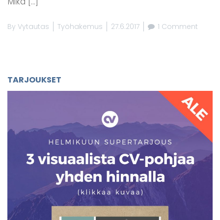
Mikä […]
By
Vytautas
Työhakemus
27.6.2017
1 Comment
TARJOUKSET