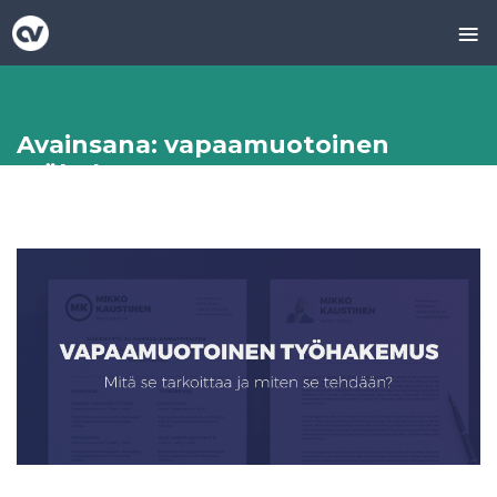
≡
Skip
to
content
Avainsana:
vapaamuotoinen
työhakemus