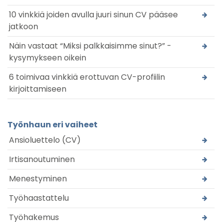
10 vinkkiä joiden avulla juuri sinun CV pääsee
jatkoon
Näin vastaat “Miksi palkkaisimme sinut?” -
kysymykseen oikein
6 toimivaa vinkkiä erottuvan CV-profiilin
kirjoittamiseen
Työnhaun eri vaiheet
Ansioluettelo (CV)
Irtisanoutuminen
Menestyminen
Työhaastattelu
Työhakemus