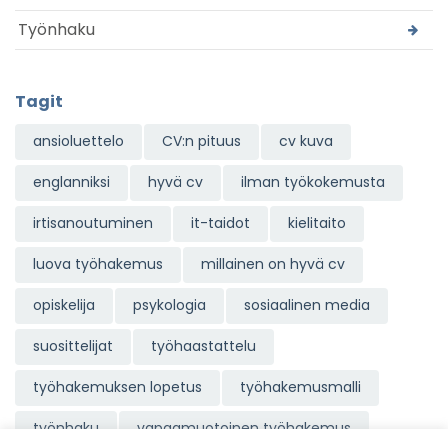
Työnhaku
Tagit
ansioluettelo
CV:n pituus
cv kuva
englanniksi
hyvä cv
ilman työkokemusta
irtisanoutuminen
it-taidot
kielitaito
luova työhakemus
millainen on hyvä cv
opiskelija
psykologia
sosiaalinen media
suosittelijat
työhaastattelu
työhakemuksen lopetus
työhakemusmalli
työnhaku
vapaamuotoinen työhakemus