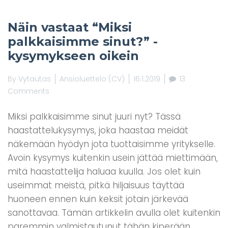
Näin vastaat “Miksi
palkkaisimme sinut?” -
kysymykseen oikein
By
Vytautas
Ansioluettelo (CV)
16.1.2019
13
Comments
Miksi palkkaisimme sinut juuri nyt? Tässä
haastattelukysymys, joka haastaa meidät
näkemään hyödyn jota tuottaisimme yritykselle.
Avoin kysymys kuitenkin usein jättää miettimään,
mitä haastattelija haluaa kuulla. Jos olet kuin
useimmat meistä, pitkä hiljaisuus täyttää
huoneen ennen kuin keksit jotain järkevää
sanottavaa. Tämän artikkelin avulla olet kuitenkin
paremmin valmistautunut tähän kiperään