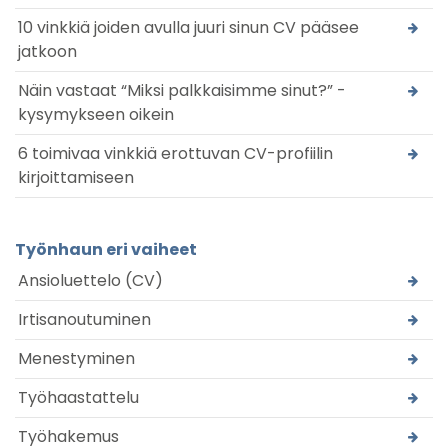
10 vinkkiä joiden avulla juuri sinun CV pääsee
jatkoon
Näin vastaat “Miksi palkkaisimme sinut?” -
kysymykseen oikein
6 toimivaa vinkkiä erottuvan CV-profiilin
kirjoittamiseen
Työnhaun eri vaiheet
Ansioluettelo (CV)
Irtisanoutuminen
Menestyminen
Työhaastattelu
Työhakemus