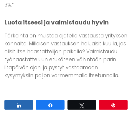
3%.”
Luota itseesi ja valmistaudu hyvin
Tärkeintä on muistaa ajatella vastausta yrityksen
kannalta. Millaisen vastauksen haluaisit kuulla, jos
olisit itse haastattelijan paikalla? Valmistaudu
työhaastatteluun etukäteen vähintään parin
iltapäivän ajan, ja pystyt vastaamaan
kysymyksiin paljon varmemmalla itsetunnolla.
Share
Share
Tweet
Pin