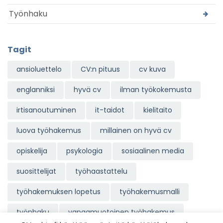
Työnhaku
Tagit
ansioluettelo
CV:n pituus
cv kuva
englanniksi
hyvä cv
ilman työkokemusta
irtisanoutuminen
it-taidot
kielitaito
luova työhakemus
millainen on hyvä cv
opiskelija
psykologia
sosiaalinen media
suosittelijat
työhaastattelu
työhakemuksen lopetus
työhakemusmalli
työnhaku
vapaamuotoinen työhakemus