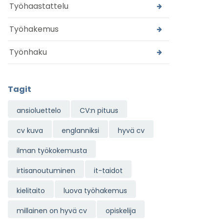
Työhaastattelu
Työhakemus
Työnhaku
Tagit
ansioluettelo
CV:n pituus
cv kuva
englanniksi
hyvä cv
ilman työkokemusta
irtisanoutuminen
it-taidot
kielitaito
luova työhakemus
millainen on hyvä cv
opiskelija