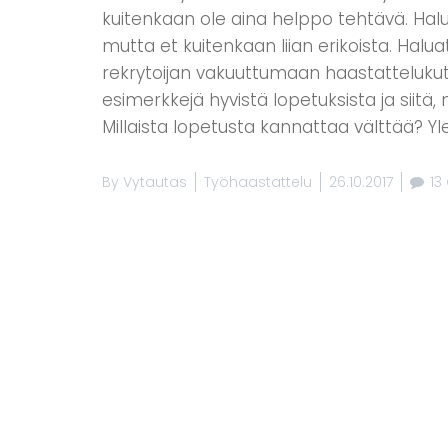
kuitenkaan ole aina helppo tehtävä. Halua
mutta et kuitenkaan liian erikoista. Haluat
rekrytoijan vakuuttumaan haastatteluku
esimerkkejä hyvistä lopetuksista ja siitä, 
Millaista lopetusta kannattaa välttää? Yl
By
Vytautas
Työhaastattelu
26.10.2017
13