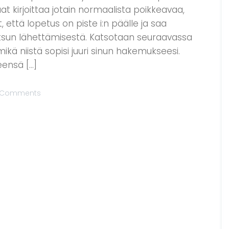
t kirjoittaa jotain normaalista poikkeavaa,
, että lopetus on piste i:n päälle ja saa
tsun lähettämisestä. Katsotaan seuraavassa
mikä niistä sopisi juuri sinun hakemukseesi.
eensä […]
 Comments