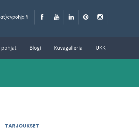
at)cvpohja.fi
t pohjat
Blogi
Kuvagalleria
UKK
TARJOUKSET