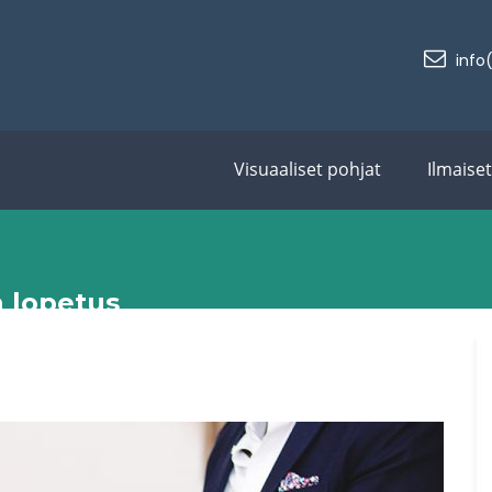
info(
Visuaaliset pohjat
Ilmaise
 lopetus