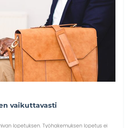
n vaikuttavasti
mivan lopetuksen. Työhakemuksen lopetus ei