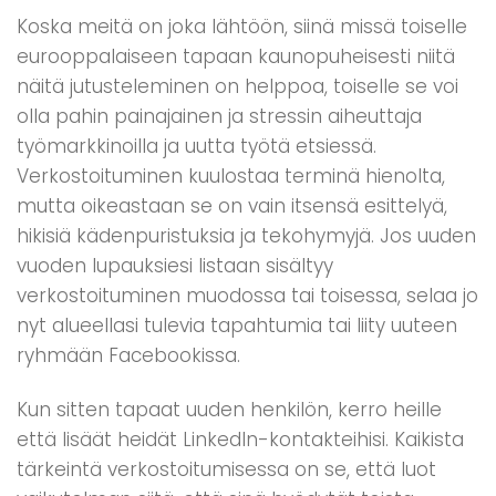
Koska meitä on joka lähtöön, siinä missä toiselle
eurooppalaiseen tapaan kaunopuheisesti niitä
näitä jutusteleminen on helppoa, toiselle se voi
olla pahin painajainen ja stressin aiheuttaja
työmarkkinoilla ja uutta työtä etsiessä.
Verkostoituminen kuulostaa terminä hienolta,
mutta oikeastaan se on vain itsensä esittelyä,
hikisiä kädenpuristuksia ja tekohymyjä. Jos uuden
vuoden lupauksiesi listaan sisältyy
verkostoituminen muodossa tai toisessa, selaa jo
nyt alueellasi tulevia tapahtumia tai liity uuteen
ryhmään Facebookissa.
Kun sitten tapaat uuden henkilön, kerro heille
että lisäät heidät LinkedIn-kontakteihisi. Kaikista
tärkeintä verkostoitumisessa on se, että luot