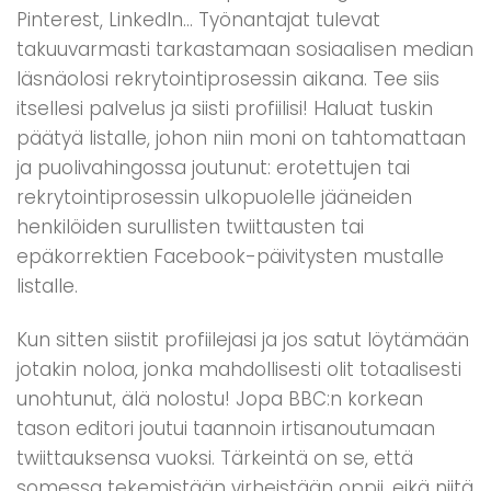
Pinterest, LinkedIn… Työnantajat tulevat
takuuvarmasti tarkastamaan sosiaalisen median
läsnäolosi rekrytointiprosessin aikana. Tee siis
itsellesi palvelus ja siisti profiilisi! Haluat tuskin
päätyä listalle, johon niin moni on tahtomattaan
ja puolivahingossa joutunut: erotettujen tai
rekrytointiprosessin ulkopuolelle jääneiden
henkilöiden surullisten twiittausten tai
epäkorrektien Facebook-päivitysten mustalle
listalle.
Kun sitten siistit profiilejasi ja jos satut löytämään
jotakin noloa, jonka mahdollisesti olit totaalisesti
unohtunut, älä nolostu! Jopa BBC:n korkean
tason editori joutui taannoin irtisanoutumaan
twiittauksensa vuoksi. Tärkeintä on se, että
somessa tekemistään virheistään oppii, eikä niitä