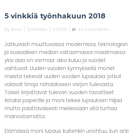
5 vinkkiä työnhakuun 2018
By
Anna
Työnhaku
4.1.2018
44 Comments
Jatkuvasti muuttuvassa modernissa, teknologian
ja sosiaalisen median valtaamassa maailmassa
yksi asia on varmaa: aika kuluu ja vuodet
vaihtuvat. Uuden vuoden kynnyksellä monet
meistä tekevät uuden vuoden lupauksia: jotkut
valavat tinoja nähdäkseen varjon tulevasta.
Toiset kirjoittavat tulevan vuoden tavoitteet
listaksi paperille ja moni tekee lupauksen hiljaa
mutta päättäväisesti mielessään sitä turhaa
mainostamatta.
Elämässä moni lupaus kuitenkin unohtuu, kun arki