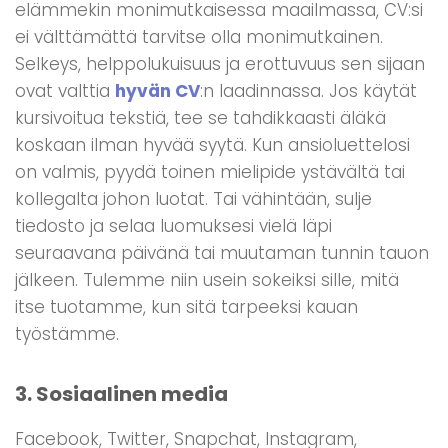
elämmekin monimutkaisessa maailmassa, CV:si
ei välttämättä tarvitse olla monimutkainen.
Selkeys, helppolukuisuus ja erottuvuus sen sijaan
ovat valttia
hyvän CV
:n laadinnassa. Jos käytät
kursivoitua tekstiä, tee se tahdikkaasti äläkä
koskaan ilman hyvää syytä. Kun ansioluettelosi
on valmis, pyydä toinen mielipide ystävältä tai
kollegalta johon luotat. Tai vähintään, sulje
tiedosto ja selaa luomuksesi vielä läpi
seuraavana päivänä tai muutaman tunnin tauon
jälkeen. Tulemme niin usein sokeiksi sille, mitä
itse tuotamme, kun sitä tarpeeksi kauan
työstämme.
3. Sosiaalinen media
Facebook, Twitter, Snapchat, Instagram,