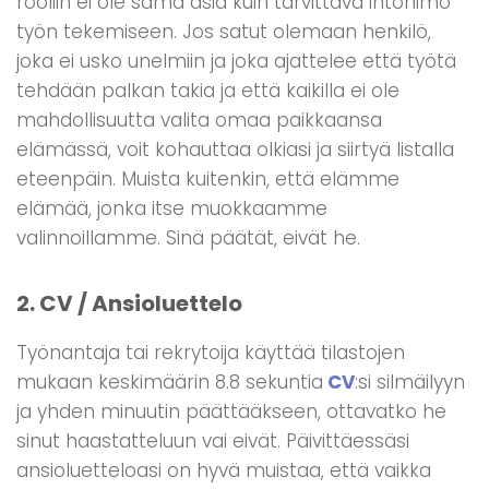
rooliin ei ole sama asia kuin tarvittava intohimo
työn tekemiseen. Jos satut olemaan henkilö,
joka ei usko unelmiin ja joka ajattelee että työtä
tehdään palkan takia ja että kaikilla ei ole
mahdollisuutta valita omaa paikkaansa
elämässä, voit kohauttaa olkiasi ja siirtyä listalla
eteenpäin. Muista kuitenkin, että elämme
elämää, jonka itse muokkaamme
valinnoillamme. Sinä päätät, eivät he.
2.
CV / Ansioluettelo
Työnantaja tai rekrytoija käyttää tilastojen
mukaan keskimäärin 8.8 sekuntia
CV
:si silmäilyyn
ja yhden minuutin päättääkseen, ottavatko he
sinut haastatteluun vai eivät. Päivittäessäsi
ansioluetteloasi on hyvä muistaa, että vaikka