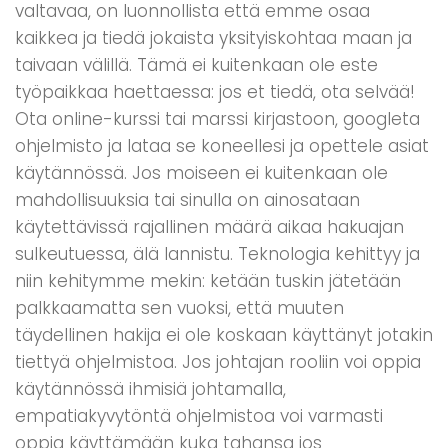
valtavaa, on luonnollista että emme osaa
kaikkea ja tiedä jokaista yksityiskohtaa maan ja
taivaan välillä. Tämä ei kuitenkaan ole este
työpaikkaa haettaessa: jos et tiedä, ota selvää!
Ota online-kurssi tai marssi kirjastoon, googleta
ohjelmisto ja lataa se koneellesi ja opettele asiat
käytännössä. Jos moiseen ei kuitenkaan ole
mahdollisuuksia tai sinulla on ainosataan
käytettävissä rajallinen määrä aikaa hakuajan
sulkeutuessa, älä lannistu. Teknologia kehittyy ja
niin kehitymme mekin: ketään tuskin jätetään
palkkaamatta sen vuoksi, että muuten
täydellinen hakija ei ole koskaan käyttänyt jotakin
tiettyä ohjelmistoa. Jos johtajan rooliin voi oppia
käytännössä ihmisiä johtamalla,
empatiakyvytöntä ohjelmistoa voi varmasti
oppia käyttämään kuka tahansa jos