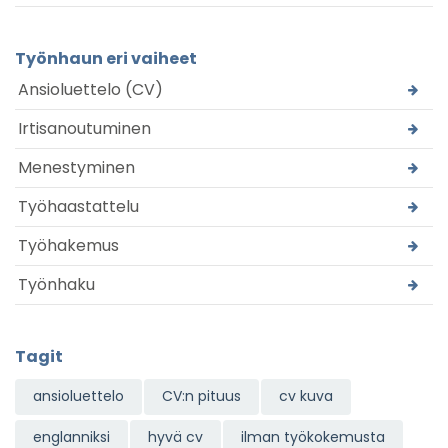
Työnhaun eri vaiheet
Ansioluettelo (CV)
Irtisanoutuminen
Menestyminen
Työhaastattelu
Työhakemus
Työnhaku
Tagit
ansioluettelo
CV:n pituus
cv kuva
englanniksi
hyvä cv
ilman työkokemusta