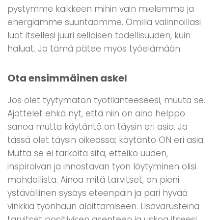
pystymme kaikkeen mihin vain mielemme ja
energiamme suuntaamme. Omilla valinnoillasi
luot itsellesi juuri sellaisen todellisuuden, kuin
haluat. Ja tämä pätee myös työelämään.
Ota ensimmäinen askel
Jos olet tyytymätön työtilanteeseesi, muuta se.
Ajattelet ehkä nyt, että niin on aina helppo
sanoa mutta käytäntö on täysin eri asia. Ja
tässä olet täysin oikeassa; käytäntö ON eri asia.
Mutta se ei tarkoita sitä, etteikö uuden,
inspiroivan ja innostavan työn löytyminen olisi
mahdollista. Ainoa mitä tarvitset, on pieni
ystävällinen sysäys eteenpäin ja pari hyvää
vinkkiä työnhaun aloittamiseen. Lisävarusteina
tarvitset positiivisen asenteen ja uskoa itseesi