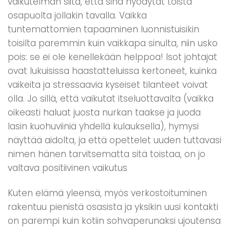
vaikutelman siitä, että sinä hyödytät toista
osapuolta jollakin tavalla. Vaikka
tuntemattomien tapaaminen luonnistuisikin
toisilta paremmin kuin vaikkapa sinulta, niin usko
pois: se ei ole kenellekään helppoa! Isot johtajat
ovat lukuisissa haastatteluissa kertoneet, kuinka
vaikeita ja stressaavia kyseiset tilanteet voivat
olla. Jo sillä, että vaikutat itseluottavalta (vaikka
oikeasti haluat juosta nurkan taakse ja juoda
lasin kuohuviiniä yhdellä kulauksella), hymysi
näyttää aidolta, ja että opettelet uuden tuttavasi
nimen hänen tarvitsematta sitä toistaa, on jo
valtava positiivinen vaikutus
Kuten elämä yleensä, myös verkostoituminen
rakentuu pienistä osasista ja yksikin uusi kontakti
on parempi kuin kotiin sohvaperunaksi ujoutensa