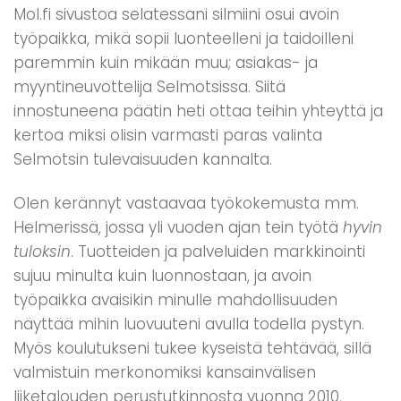
Mol.fi sivustoa selatessani silmiini osui avoin
työpaikka, mikä sopii luonteelleni ja taidoilleni
paremmin kuin mikään muu; asiakas- ja
myyntineuvottelija Selmotsissa. Siitä
innostuneena päätin heti ottaa teihin yhteyttä ja
kertoa miksi olisin varmasti paras valinta
Selmotsin tulevaisuuden kannalta.
Olen kerännyt vastaavaa työkokemusta mm.
Helmerissä, jossa yli vuoden ajan tein työtä
hyvin
tuloksin
. Tuotteiden ja palveluiden markkinointi
sujuu minulta kuin luonnostaan, ja avoin
työpaikka avaisikin minulle mahdollisuuden
näyttää mihin luovuuteni avulla todella pystyn.
Myös koulutukseni tukee kyseistä tehtävää, sillä
valmistuin merkonomiksi kansainvälisen
liiketalouden perustutkinnosta vuonna 2010.