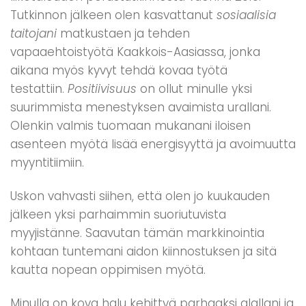
Tutkinnon jälkeen olen kasvattanut
sosiaalisia
taitojani
matkustaen ja tehden
vapaaehtoistyötä Kaakkois-Aasiassa, jonka
aikana myös kyvyt tehdä kovaa työtä
testattiin.
Positiivisuus
on ollut minulle yksi
suurimmista menestyksen avaimista urallani.
Olenkin valmis tuomaan mukanani iloisen
asenteen myötä lisää energisyyttä ja avoimuutta
myyntitiimiin.
Uskon vahvasti siihen, että olen jo kuukauden
jälkeen yksi parhaimmin suoriutuvista
myyjistänne. Saavutan tämän markkinointia
kohtaan tuntemani aidon kiinnostuksen ja sitä
kautta nopean oppimisen myötä.
Minulla on kova halu kehittyä parhaaksi alallani ja