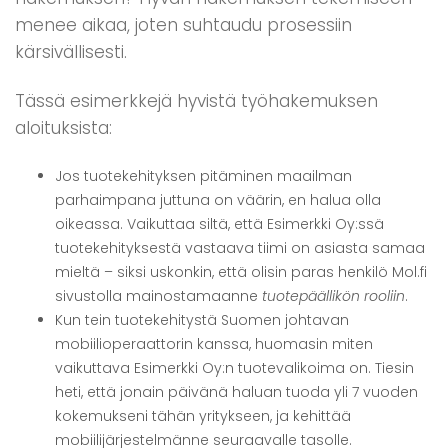
menee aikaa, joten suhtaudu prosessiin
kärsivällisesti.
Tässä esimerkkejä hyvistä työhakemuksen
aloituksista:
Jos tuotekehityksen pitäminen maailman
parhaimpana juttuna on väärin, en halua olla
oikeassa. Vaikuttaa siltä, että Esimerkki Oy:ssä
tuotekehityksestä vastaava tiimi on asiasta samaa
mieltä – siksi uskonkin, että olisin paras henkilö Mol.fi
sivustolla mainostamaanne
tuotepäällikön rooliin
.
Kun tein tuotekehitystä Suomen johtavan
mobiilioperaattorin kanssa, huomasin miten
vaikuttava Esimerkki Oy:n tuotevalikoima on. Tiesin
heti, että jonain päivänä haluan tuoda yli 7 vuoden
kokemukseni tähän yritykseen, ja kehittää
mobiilijärjestelmänne seuraavalle tasolle.