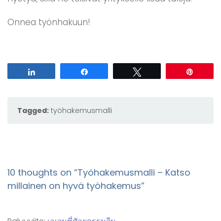
Onnea työnhakuun!
Share
Share
Tweet
Pin
Tagged:
työhakemusmalli
10 thoughts on “
Työhakemusmalli – Katso
millainen on hyvä työhakemus
”