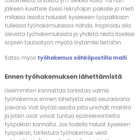
tavoitteista, arvoista ym. selkeä kuva. Tämän
jälkeen kuvittele itsesi rekrytoijan paikalle ja mieti
millaisia asioita haluaisit kyseiseen työpaikkaan
tulleissa työhakemuksissa nähdä. Inspiroidu alla
olevista työhakemuksista ja yhdistä niistä itsellesi
sopivin tautsatyön myötä löytämiisi tietoihin.
Katso myös
työhakemus sähköpostilla malli
.
Ennen työhakemuksen lähettämistä
Useimmiten kannattaa tarkistaa valmis
työhakemus ennen lähetystä vielä seuraavana
päivänä. Voit löytää asioita joita unohdit mainita
ja jotkin osat voivat tuntua epärelevanteilta
työpaikan kannalta. Jos todella haluat kyseisen
työpaikan, tarkistuta työhakemus vielä