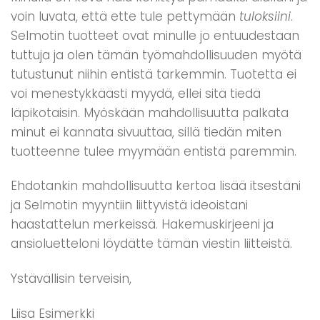
voin luvata, että ette tule pettymään
tuloksiini
.
Selmotin tuotteet ovat minulle jo entuudestaan
tuttuja ja olen tämän työmahdollisuuden myötä
tutustunut niihin entistä tarkemmin. Tuotetta ei
voi menestykkäästi myydä, ellei sitä tiedä
läpikotaisin. Myöskään mahdollisuutta palkata
minut ei kannata sivuuttaa, sillä tiedän miten
tuotteenne tulee myymään entistä paremmin.
Ehdotankin mahdollisuutta kertoa lisää itsestäni
ja Selmotin myyntiin liittyvistä ideoistani
haastattelun merkeissä. Hakemuskirjeeni ja
ansioluetteloni löydätte tämän viestin liitteistä.
Ystävällisin terveisin,
Liisa Esimerkki