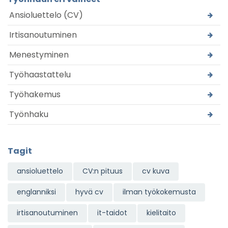
Ansioluettelo (CV)
Irtisanoutuminen
Menestyminen
Työhaastattelu
Työhakemus
Työnhaku
Tagit
ansioluettelo
CV:n pituus
cv kuva
englanniksi
hyvä cv
ilman työkokemusta
irtisanoutuminen
it-taidot
kielitaito