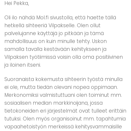
Hei Pekka,
Oli ilo nähdä Mol.fi sivustolla, että haette tällä
hetkellä sihteeriä Vilpakselle. Olen ollut
palvelujanne käyttäjä jo pitkään ja tämä
mahdollisuus on kuin minulle tehty. Uskon
samalla tavalla kestävään kehitykseen ja
Vilpaksen työtiimissä voisin olla oma positiivinen
ja iloinen itseni.
Suoranaista kokemusta sihteerin työstä minulla
ei ole, mutta tiedän olevani nopea oppimaan.
Merkonomiksi valmistuttuani olen toiminut mm.
sosiaalisen median markkinoijana, jossa
tietokoneiden eri järjestelmät ovat tulleet erittäin
tutuksi. Olen myös organisoinut mm. tapahtumia
vapaahetoistyön merkeissä kehitysvammaisille