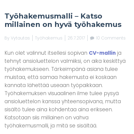
Työhakemusmalli – Katso
millainen on hyvä työhakemus
By
Vytautas
Työhakemus
26.7.2017
10 Comments
Kun olet valinnut itsellesi sopivan
CV-mallin
ja
tehnyt ansioluettelon valmiiksi, on aika keskittyä
työhakemukseen. Tärkeimpänä asiana tulee
muistaa, että samaa hakemusta ei koskaan
kannata lähettää useaan työpaikkaan.
Työhakemuksen visuaalinen ilme tulee pysyä
ansioluettelon kanssa yhteensopivana, mutta
sisältö tulee aina kohdentaa aina erikseen.
Katsotaan siis millainen on vahva
työhakemusmalli, ja mitä se sisältää.