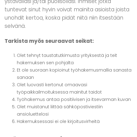
ystävälläsi ja/tai puolisollasi. Ihmiset jotka
tuntevat sinut hyvin voivat mainita asioista joista
unohdit kertoa, koska pidät niitä niin itsestään
selvänä.
Tarkista myös seuraavat seikat:
Olet tehnyt taustatutkimusta yrityksestä ja teit
hakemuksen sen pohjalta
Et ole suoraan kopioinut työhakemusmallia sanasta
sanaan
Olet luovasti kertonut omaavasi
työpaikkailmoituksessa mainitut taidot
Työhakemus antaa positiivisen ja itsevarman kuvan
Olet muistanut liittää sähköpostiviestiin
ansioluettelosi
Hakemuksessasi ei ole kirjoitusvirheitä