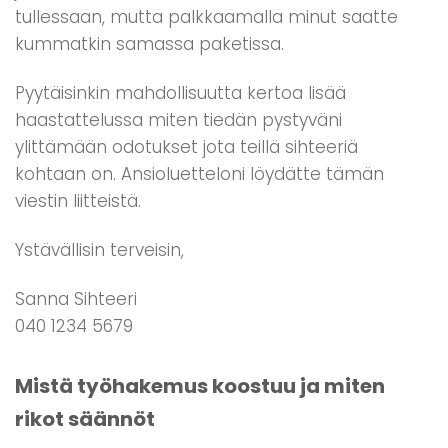
tullessaan, mutta palkkaamalla minut saatte
kummatkin samassa paketissa.
Pyytäisinkin mahdollisuutta kertoa lisää
haastattelussa miten tiedän pystyväni
ylittämään odotukset jota teillä sihteeriä
kohtaan on. Ansioluetteloni löydätte tämän
viestin liitteistä.
Ystävällisin terveisin,
Sanna Sihteeri
040 1234 5679
Mistä työhakemus koostuu ja miten
rikot säännöt