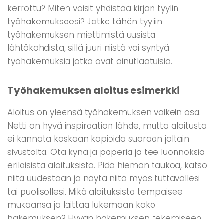
kerrottu? Miten voisit yhdistää kirjan tyylin
työhakemukseesi? Jatka tähän tyyliin
työhakemuksen miettimistä uusista
lähtökohdista, sillä juuri niistä voi syntyä
työhakemuksia jotka ovat ainutlaatuisia.
Työhakemuksen aloitus esimerkki
Aloitus on yleensä työhakemuksen vaikein osa.
Netti on hyvä inspiraation lähde, mutta aloitusta
ei kannata koskaan kopioida suoraan joltain
sivustolta. Ota kynä ja paperia ja tee luonnoksia
erilaisista aloituksista. Pidä hieman taukoa, katso
niitä uudestaan ja näytä niitä myös tuttavallesi
tai puolisollesi. Mikä aloituksista tempaisee
mukaansa ja laittaa lukemaan koko
hakemuksen? Hyvän hakemuksen tekemiseen