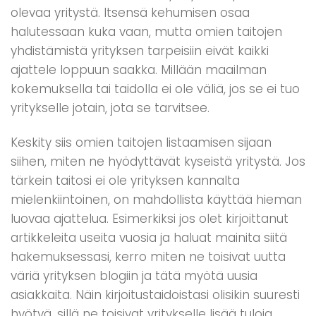
olevaa yritystä. Itsensä kehumisen osaa
halutessaan kuka vaan, mutta omien taitojen
yhdistämistä yrityksen tarpeisiin eivät kaikki
ajattele loppuun saakka. Millään maailman
kokemuksella tai taidolla ei ole väliä, jos se ei tuo
yritykselle jotain, jota se tarvitsee.
Keskity siis omien taitojen listaamisen sijaan
siihen, miten ne hyödyttävät kyseistä yritystä. Jos
tärkein taitosi ei ole yrityksen kannalta
mielenkiintoinen, on mahdollista käyttää hieman
luovaa ajattelua. Esimerkiksi jos olet kirjoittanut
artikkeleita useita vuosia ja haluat mainita siitä
hakemuksessasi, kerro miten ne toisivat uutta
väriä yrityksen blogiin ja tätä myötä uusia
asiakkaita. Näin kirjoitustaidoistasi olisikin suuresti
hyötyä, sillä ne toisivat yritykselle lisää tuloja.