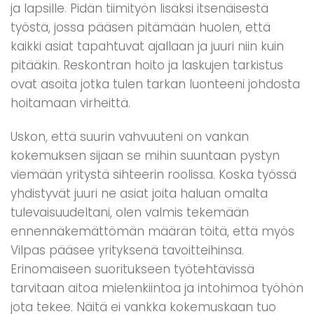
ja lapsille. Pidän tiimityön lisäksi itsenäisestä
työstä, jossa pääsen pitämään huolen, että
kaikki asiat tapahtuvat ajallaan ja juuri niin kuin
pitääkin. Reskontran hoito ja laskujen tarkistus
ovat asoita jotka tulen tarkan luonteeni johdosta
hoitamaan virheittä.
Uskon, että suurin vahvuuteni on vankan
kokemuksen sijaan se mihin suuntaan pystyn
viemään yritystä sihteerin roolissa. Koska työssä
yhdistyvät juuri ne asiat joita haluan omalta
tulevaisuudeltani, olen valmis tekemään
ennennäkemättömän määrän töitä, että myös
Vilpas pääsee yrityksenä tavoitteihinsa.
Erinomaiseen suoritukseen työtehtävissä
tarvitaan aitoa mielenkiintoa ja intohimoa työhön
jota tekee. Näitä ei vankka kokemuskaan tuo