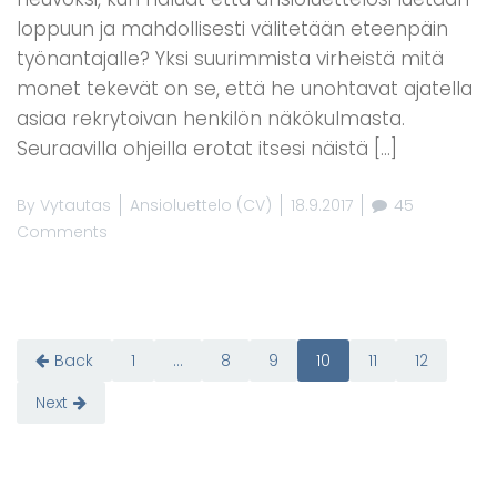
loppuun ja mahdollisesti välitetään eteenpäin
työnantajalle? Yksi suurimmista virheistä mitä
monet tekevät on se, että he unohtavat ajatella
asiaa rekrytoivan henkilön näkökulmasta.
Seuraavilla ohjeilla erotat itsesi näistä […]
By
Vytautas
Ansioluettelo (CV)
18.9.2017
45
Comments
Artikkelien
Back
1
…
8
9
10
11
12
sivutus
Next