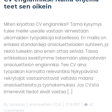
teet sen oikein
Miten kirjoittaa CV englanniksi? Tämä kysymys
tulee meille usealle vastaan viimeistään
ulkomaiden työpaikkoja katsellessa. Eri mailla on
erilaisia standardeja ansioluetteloiden suhteen, ja
niistä tuleekin aina ensin ottaa selvää. Tässä
artikkelissa keskitymme tekemään yleispätevän
ansioluettelon englanniksi. Tee CV aina
työpaikan kannalta relevantiksi Nykypäivänä
rekrytoijat vastaanottavat valtavia määriä
ansioluetteloita ja työhakemuksia. Jos CV:stä
ilmenevät tiedot eivät vastaa […]
By
Vytautas
Ansioluettelo (CV)
27.9.2017
42
Comments