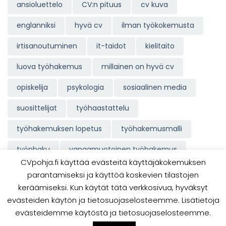
ansioluettelo
CV:n pituus
cv kuva
englanniksi
hyvä cv
ilman työkokemusta
irtisanoutuminen
it-taidot
kielitaito
luova työhakemus
millainen on hyvä cv
opiskelija
psykologia
sosiaalinen media
suosittelijat
työhaastattelu
työhakemuksen lopetus
työhakemusmalli
työnhaku
vapaamuotoinen työhakemus
CVpohja.fi käyttää evästeitä käyttäjäkokemuksen
parantamiseksi ja käyttöä koskevien tilastojen
keräämiseksi. Kun käytät tätä verkkosivua, hyväksyt
evästeiden käytön ja tietosuojaselosteemme. Lisätietoja
Copyright © CVpohja.fi 2023 | Y-tunnus 2680861-
evästeidemme käytöstä ja tietosuojaselosteemme.
4