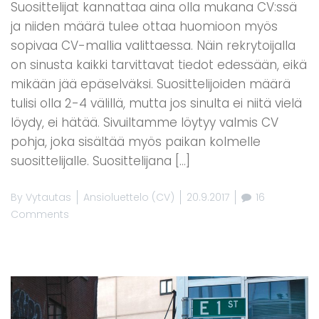
Suosittelijat kannattaa aina olla mukana CV:ssä
ja niiden määrä tulee ottaa huomioon myös
sopivaa CV-mallia valittaessa. Näin rekrytoijalla
on sinusta kaikki tarvittavat tiedot edessään, eikä
mikään jää epäselväksi. Suosittelijoiden määrä
tulisi olla 2-4 välillä, mutta jos sinulta ei niitä vielä
löydy, ei hätää. Sivuiltamme löytyy valmis CV
pohja, joka sisältää myös paikan kolmelle
suosittelijalle. Suosittelijana […]
By
Vytautas
Ansioluettelo (CV)
20.9.2017
16
Comments