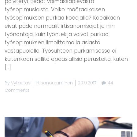
päivitetyt tiedot voimassaolevasta
työsopimuslaista. Voiko määräaikaisen
työsopimuksen purkaa koeajalla? Koeaikaan
eivät päde normaalit irtisanomisajat ja niin
työnantaja, kuin työntekijä voivat purkaa
työsopimuksen ilmoittamalla asiasta
vastapuolelle. Työsuhteen purkamisessa ei
kuitenkaan sallita epäasiallisia perusteita, kuten
[…]
By
Vytautas
Irtisanoutuminen
20.9.2017
44
Comments