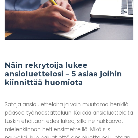
Näin rekrytoija lukee
ansioluettelosi – 5 asiaa joihin
kiinnittää huomiota
Satoja ansioluetteloita ja vain muutama henkilö
pääsee työhaastatteluun. Kaikkia ansioluetteloita
tuskin ehditään edes lukea, sillä ne hukkaavat
mielenkiinnon heti ensimetreillä. Mikä siis
neuvoksi, kun haluat että ansioluettelosi luetaan