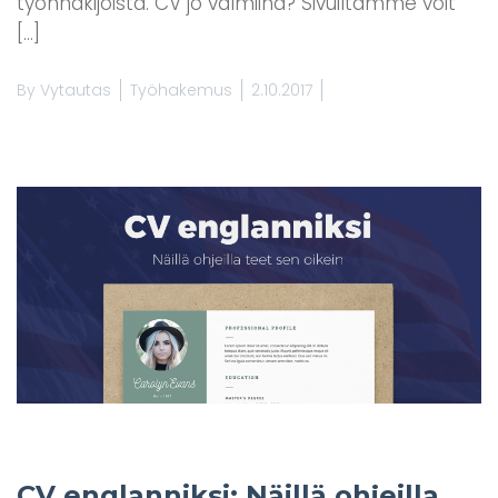
työnhakijoista. CV jo valmiina? Sivuiltamme voit
[…]
By
Vytautas
Työhakemus
2.10.2017
CV englanniksi: Näillä ohjeilla