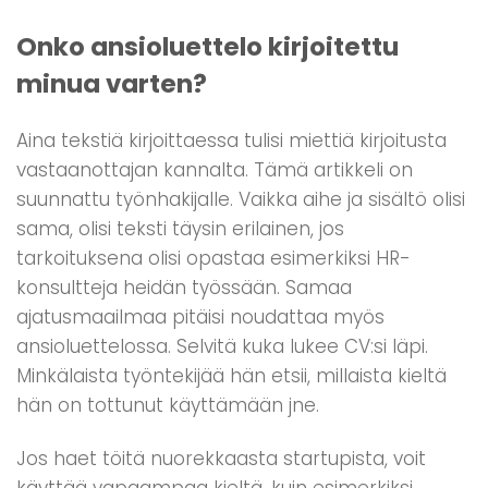
Onko ansioluettelo kirjoitettu
minua varten?
Aina tekstiä kirjoittaessa tulisi miettiä kirjoitusta
vastaanottajan kannalta. Tämä artikkeli on
suunnattu työnhakijalle. Vaikka aihe ja sisältö olisi
sama, olisi teksti täysin erilainen, jos
tarkoituksena olisi opastaa esimerkiksi HR-
konsultteja heidän työssään. Samaa
ajatusmaailmaa pitäisi noudattaa myös
ansioluettelossa. Selvitä kuka lukee CV:si läpi.
Minkälaista työntekijää hän etsii, millaista kieltä
hän on tottunut käyttämään jne.
Jos haet töitä nuorekkaasta startupista, voit
käyttää vapaampaa kieltä, kuin esimerkiksi