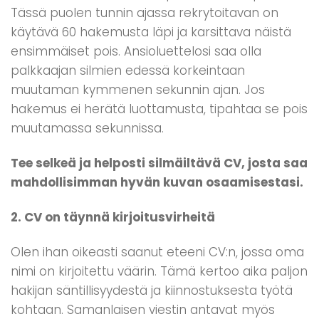
Tässä puolen tunnin ajassa rekrytoitavan on
käytävä 60 hakemusta läpi ja karsittava näistä
ensimmäiset pois. Ansioluettelosi saa olla
palkkaajan silmien edessä korkeintaan
muutaman kymmenen sekunnin ajan. Jos
hakemus ei herätä luottamusta, tipahtaa se pois
muutamassa sekunnissa.
Tee selkeä ja helposti silmäiltävä CV, josta saa
mahdollisimman hyvän kuvan osaamisestasi.
2. CV on täynnä kirjoitusvirheitä
Olen ihan oikeasti saanut eteeni CV:n, jossa oma
nimi on kirjoitettu väärin. Tämä kertoo aika paljon
hakijan säntillisyydestä ja kiinnostuksesta työtä
kohtaan. Samanlaisen viestin antavat myös