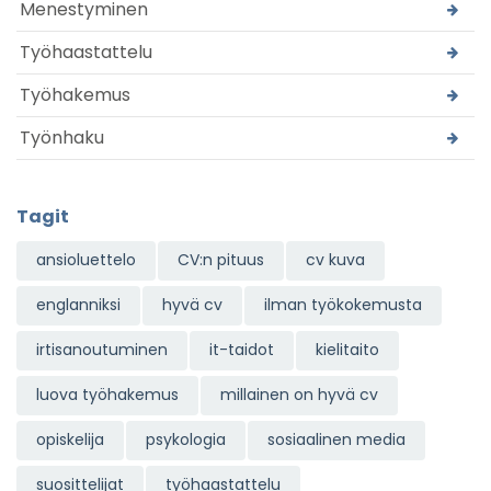
Menestyminen
Työhaastattelu
Työhakemus
Työnhaku
Tagit
ansioluettelo
CV:n pituus
cv kuva
englanniksi
hyvä cv
ilman työkokemusta
irtisanoutuminen
it-taidot
kielitaito
luova työhakemus
millainen on hyvä cv
opiskelija
psykologia
sosiaalinen media
suosittelijat
työhaastattelu