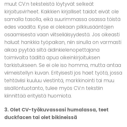
muut CV:n teksteistä löytyvät selkeät
kirjoitusvirheet. Kaikkien kirjalliset taidot eivät ole
samalla tasolla, eikä suurimmassa osassa töistä
edes vaadita. Kyse ei olekaan pilkkusääntöjen
osaamisesta vaan viitseliäisyydestä. Jos oikeasti
haluat hankkia työpaikan, niin sinulla on varmasti
aikaa pyytää siltä äidinkielenopettajana
toimivalta tädiltä apua oikeinkirjoituksen
tarkistukseen. Se ei ole iso homma, mutta antaa
viimeistellyn kuvan. Erityisesti jos haet työtä, jossa
tehtäviisi kuuluu viestintä, markkinointi tai muu
sisällöntuotanto, tulee myös CV:n tekstiin
kiinnittää erityistä huomiota.
3. Olet CV-työkuvassasi humalassa, teet
duckfacen tai olet bikineissä