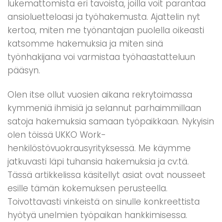
lukemattomista eri tavoista, joilla voit parantaa
ansioluetteloasi ja työhakemusta. Ajattelin nyt
kertoa, miten me työnantajan puolella oikeasti
katsomme hakemuksia ja miten sinä
työnhakijana voi varmistaa työhaastatteluun
pääsyn.
Olen itse ollut vuosien aikana rekrytoimassa
kymmeniä ihmisiä ja selannut parhaimmillaan
satoja hakemuksia samaan työpaikkaan. Nykyisin
olen töissä UKKO Work-
henkilöstövuokrausyrityksessä. Me käymme
jatkuvasti läpi tuhansia hakemuksia ja cv:tä.
Tässä artikkelissa käsitellyt asiat ovat nousseet
esille tämän kokemuksen perusteella.
Toivottavasti vinkeistä on sinulle konkreettista
hyötyä unelmien työpaikan hankkimisessa.