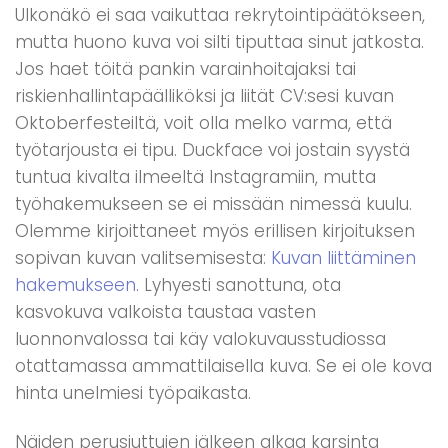
Ulkonäkö ei saa vaikuttaa rekrytointipäätökseen,
mutta huono kuva voi silti tiputtaa sinut jatkosta.
Jos haet töitä pankin varainhoitajaksi tai
riskienhallintapäälliköksi ja liität CV:sesi kuvan
Oktoberfesteiltä, voit olla melko varma, että
työtarjousta ei tipu. Duckface voi jostain syystä
tuntua kivalta ilmeeltä Instagramiin, mutta
työhakemukseen se ei missään nimessä kuulu.
Olemme kirjoittaneet myös erillisen kirjoituksen
sopivan kuvan valitsemisesta:
Kuvan liittäminen
hakemukseen
. Lyhyesti sanottuna, ota
kasvokuva valkoista taustaa vasten
luonnonvalossa tai käy valokuvausstudiossa
otattamassa ammattilaisella kuva. Se ei ole kova
hinta unelmiesi työpaikasta.
Näiden perusjuttujen jälkeen alkaa karsinta