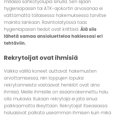
millaisia sähkötyölupia sinulla. Sen sijaan
hygieniapassin tai ATK-ajokortin arvosanaa ei
välttämättä tällaisessa hakemuksessa tarvitse
mainita lainkaan. Ravintolatyössä taas
hygieniapassin tiedot ovat kriittisiä.
Älä siis
lähetä samaa ansioluetteloa hakiessasi eri
tehtäviin.
Rekrytoijat ovat ihmisiä
Vaikka välillä koneet auttavat hakemusten
arvottamisessa, niin loppujen lopuksi
rekrytoinneista vastaavat henkilöt ovat aina
ihmisiä. Meille ihmisille on sisäänrakennettu halu
olla mukavia. Kukaan rekrytoija ei jätä sinua
palkkaamatta ilkeyttään. Rekrytoijat itseasiassa
haluaisivat palkata useamman ihmisen kuin mikä