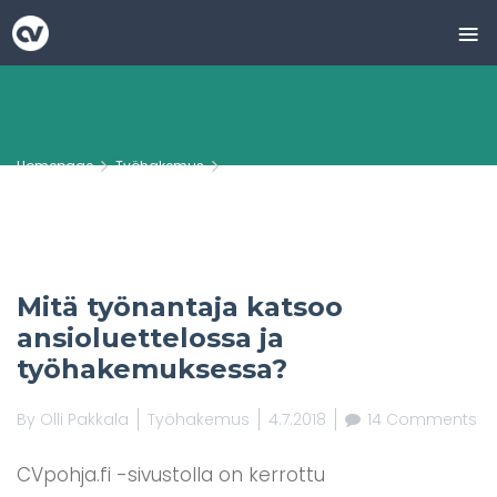
≡
Skip
to
content
Homepage
Työhakemus
Mitä työnantaja katsoo ansioluettelo ...
Mitä työnantaja katsoo
ansioluettelossa ja
työhakemuksessa?
By
Olli Pakkala
Työhakemus
4.7.2018
14 Comments
CVpohja.fi -sivustolla on kerrottu