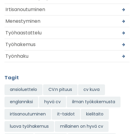
Irtisanoutuminen
Menestyminen
Työhaastattelu
Työhakemus
Työnhaku
Tagit
ansioluettelo
CV:n pituus
cv kuva
englanniksi
hyvä cv
ilman työkokemusta
irtisanoutuminen
it-taidot
kielitaito
luova työhakemus
millainen on hyvä cv