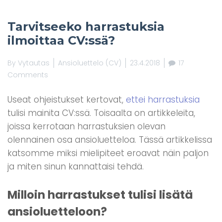
Tarvitseeko harrastuksia
ilmoittaa CV:ssä?
By
Vytautas
Ansioluettelo (CV)
23.4.2018
17
Comments
Useat ohjeistukset kertovat,
ettei harrastuksia
tulisi mainita CV:ssä. Toisaalta on artikkeleita,
joissa kerrotaan harrastuksien olevan
olennainen osa ansioluetteloa. Tässä artikkelissa
katsomme miksi mielipiteet eroavat näin paljon
ja miten sinun kannattaisi tehdä.
Milloin harrastukset tulisi lisätä
ansioluetteloon?