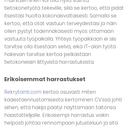
mainitseminen voi olla hyvä valinta
tietokonetyötä tekeville, sillä se kertoo, että pidät
itsestäsi huolta kokonaisvaltaisesti. Samalla se
kertoo, että otat vastuun terveydestäsi ja näin
ollen pystyt todennäköisesti myös ottamaan
vastuuta työpaikalla. Yhteys työpaikkaan ei siis
tarvitse olla itsestään selvä, eikä IT-alan työtä
hakevan tarvitse kertoa pelkästään
tietokoneisiin liittyvistä harrastuksista.
Erikoisemmat harrastukset
Rekrytointi.com
kertoo osuvasti miten
kädestäennustamisesta kertominen CV:ssä johti
siihen, että hakija päätyi näyttämään taitonsa
haastattelijalle. Erikoisempi harrastus voikin
helposti johtaa rennompaan jutusteluun ja sitä