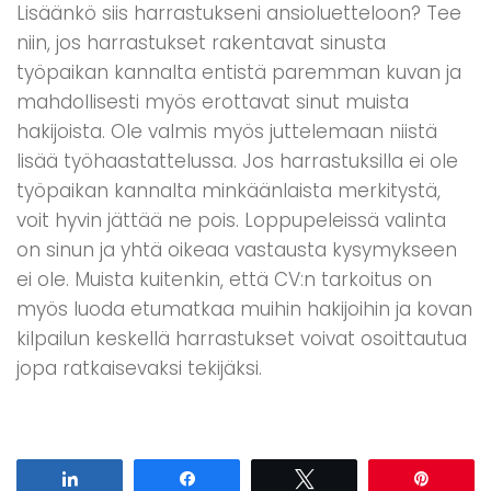
Lisäänkö siis harrastukseni ansioluetteloon? Tee
niin, jos harrastukset rakentavat sinusta
työpaikan kannalta entistä paremman kuvan ja
mahdollisesti myös erottavat sinut muista
hakijoista. Ole valmis myös juttelemaan niistä
lisää työhaastattelussa. Jos harrastuksilla ei ole
työpaikan kannalta minkäänlaista merkitystä,
voit hyvin jättää ne pois. Loppupeleissä valinta
on sinun ja yhtä oikeaa vastausta kysymykseen
ei ole. Muista kuitenkin, että CV:n tarkoitus on
myös luoda etumatkaa muihin hakijoihin ja kovan
kilpailun keskellä harrastukset voivat osoittautua
jopa ratkaisevaksi tekijäksi.
Share
Share
Tweet
Pin