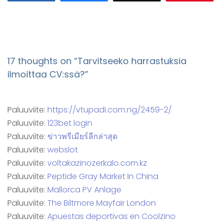
17 thoughts on “
Tarvitseeko harrastuksia
ilmoittaa CV:ssä?
”
Paluuviite:
https://vtupadi.com.ng/2459-2/
Paluuviite:
123bet login
Paluuviite:
ข่าวพรีเมียร์ลีกล่าสุด
Paluuviite:
webslot
Paluuviite:
voltakazinozerkalo.com.kz
Paluuviite:
Peptide Gray Market In China
Paluuviite:
Mallorca PV Anlage
Paluuviite:
The Biltmore Mayfair London
Paluuviite:
Apuestas deportivas en Coolzino